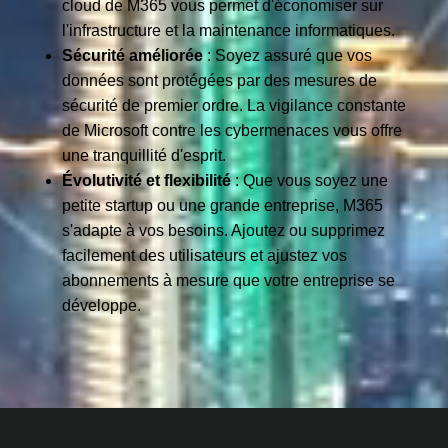
cloud de M365 vous permet d'économiser sur
l'infrastructure et la maintenance informatiques.
Sécurité améliorée
: Soyez assuré que vos
données sont protégées par des mesures de
sécurité de premier ordre. La vigilance constante
de Microsoft contre les cybermenaces vous offre
une tranquillité d'esprit.
Évolutivité et flexibilité
: Que vous soyez une
petite startup ou une grande entreprise, M365
s'adapte à vos besoins. Ajoutez ou supprimez
facilement des utilisateurs et ajustez vos
abonnements à mesure que votre entreprise se
développe.