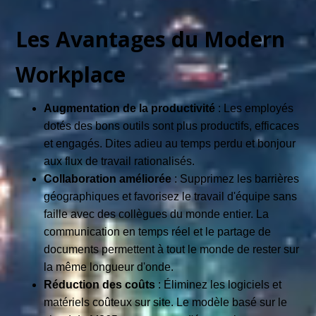
Les Avantages du Modern
Workplace
Augmentation de la productivité
: Les employés
dotés des bons outils sont plus productifs, efficaces
et engagés. Dites adieu au temps perdu et bonjour
aux flux de travail rationalisés.
Collaboration améliorée
: Supprimez les barrières
géographiques et favorisez le travail d'équipe sans
faille avec des collègues du monde entier. La
communication en temps réel et le partage de
documents permettent à tout le monde de rester sur
la même longueur d'onde.
Réduction des coûts
: Éliminez les logiciels et
matériels coûteux sur site. Le modèle basé sur le